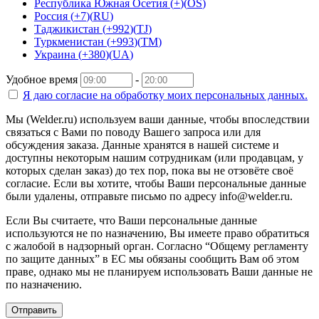
Республика Южная Осетия
(
+
)
(
OS
)
Россия
(
+7
)
(
RU
)
Таджикистан
(
+992
)
(
TJ
)
Туркменистан
(
+993
)
(
TM
)
Украина
(
+380
)
(
UA
)
Удобное время
-
Я даю согласие на
обработку моих персональных данных.
Мы (Welder.ru) используем ваши данные, чтобы впоследствии
связаться с Вами по поводу Вашего запроса или для
обсуждения заказа. Данные хранятся в нашей системе и
доступны некоторым нашим сотрудникам (или продавцам, у
которых сделан заказ) до тех пор, пока вы не отзовёте своё
согласие. Если вы хотите, чтобы Ваши персональные данные
были удалены, отправьте письмо по адресу info@welder.ru.
Если Вы считаете, что Ваши персональные данные
используются не по назначению, Вы имеете право обратиться
с жалобой в надзорный орган. Согласно “Общему регламенту
по защите данных” в ЕС мы обязаны сообщить Вам об этом
праве, однако мы не планируем использовать Ваши данные не
по назначению.
Отправить