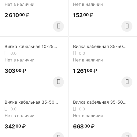
Нет в наличии
Нет в наличии
2 610
₽
152
₽
00
00
Вилка кабельная 10-25
Вилка кабельная 35-50
ISQ0070, 2 шт.
(TS) без б.р. ISQ0030-10
0.0
0.0
Нет в наличии
Нет в наличии
303
₽
1 261
₽
00
00
Вилка кабельная 35-50
Вилка кабельная 35-50
ISQ0077
ISQ0077 (2 шт.)
0.0
0.0
Нет в наличии
Нет в наличии
342
₽
668
₽
00
00