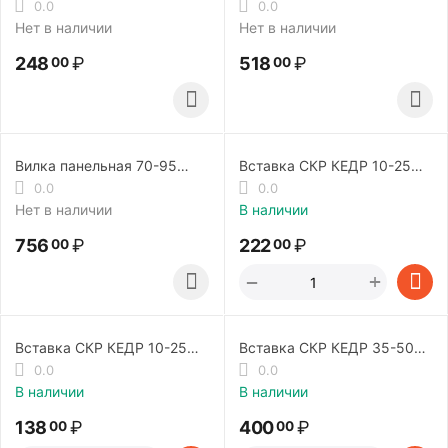
0.0
0.0
Нет в наличии
Нет в наличии
248
₽
518
₽
00
00
Вилка панельная 70-95
Вставка СКР КЕДР 10-25
ISQ0028
200А
0.0
0.0
Нет в наличии
В наличии
756
₽
222
₽
00
00
+
−
Вставка СКР КЕДР 10-25
Вставка СКР КЕДР 35-50
PRIME (200А)
300А
0.0
0.0
В наличии
В наличии
138
₽
400
₽
00
00