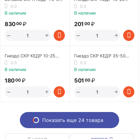
500А
200А
0.0
0.0
В наличии
В наличии
830
₽
201
₽
00
00
+
+
−
−
Гнездо СКР КЕДР 10-25
Гнездо СКР КЕДР 35-50
PRIME (200А)
300А
0.0
0.0
В наличии
В наличии
180
₽
501
₽
00
00
+
+
−
−
Показать еще 24 товара