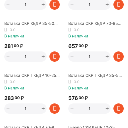
+
+
−
−
Вставка СКР КЕДР 35-50
Вставка СКР КЕДР 70-95
PRIME (300А)
500А
0.0
0.0
В наличии
В наличии
281
₽
657
₽
00
00
+
+
−
−
Вставка СКРП КЕДР 10-25
Вставка СКРП КЕДР 35-50
200А
300А
0.0
0.0
В наличии
В наличии
283
₽
576
₽
00
00
+
+
−
−
Вставка СКРП КЕДР 70-95
Гнездо СКР КЕДР 10-25