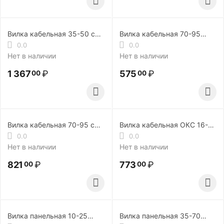
Вилка кабельная 35-50 с
Вилка кабельная 70-95
б.р. ISQ0030-01
ISQ0078
0.0
0.0
Нет в наличии
Нет в наличии
1 367
₽
575
₽
00
00
Вилка кабельная 70-95 с
Вилка кабельная ОКС 16-25
двойным креплением
с б.р. ISQ0040
0.0
0.0
ISQ0079
Нет в наличии
Нет в наличии
821
₽
773
₽
00
00
Вилка панельная 10-25
Вилка панельная 35-70
ISQ0060
ISQ0027