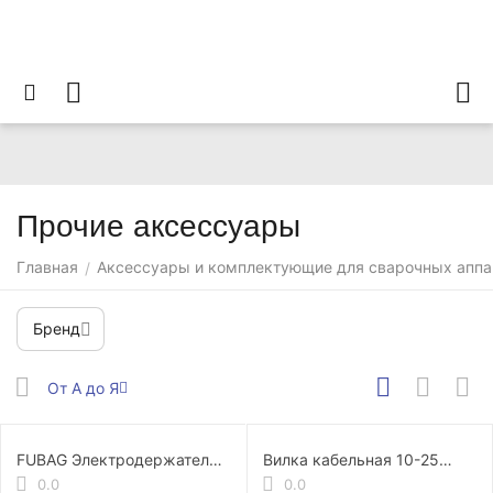
Прочие аксессуары
Главная
Аксессуары и комплектующие для сварочных аппа
/
Бренд
От А до Я
FUBAG Электродержатель
Вилка кабельная 10-25
с кабелем 16 мм² DX25 3 м
ISQ0070
0.0
0.0