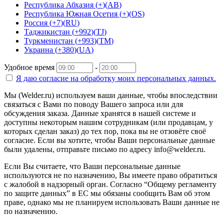
Республика Абхазия
(
+
)
(
AB
)
Республика Южная Осетия
(
+
)
(
OS
)
Россия
(
+7
)
(
RU
)
Таджикистан
(
+992
)
(
TJ
)
Туркменистан
(
+993
)
(
TM
)
Украина
(
+380
)
(
UA
)
Удобное время
-
Я даю согласие на
обработку моих персональных данных.
Мы (Welder.ru) используем ваши данные, чтобы впоследствии
связаться с Вами по поводу Вашего запроса или для
обсуждения заказа. Данные хранятся в нашей системе и
доступны некоторым нашим сотрудникам (или продавцам, у
которых сделан заказ) до тех пор, пока вы не отзовёте своё
согласие. Если вы хотите, чтобы Ваши персональные данные
были удалены, отправьте письмо по адресу info@welder.ru.
Если Вы считаете, что Ваши персональные данные
используются не по назначению, Вы имеете право обратиться
с жалобой в надзорный орган. Согласно “Общему регламенту
по защите данных” в ЕС мы обязаны сообщить Вам об этом
праве, однако мы не планируем использовать Ваши данные не
по назначению.