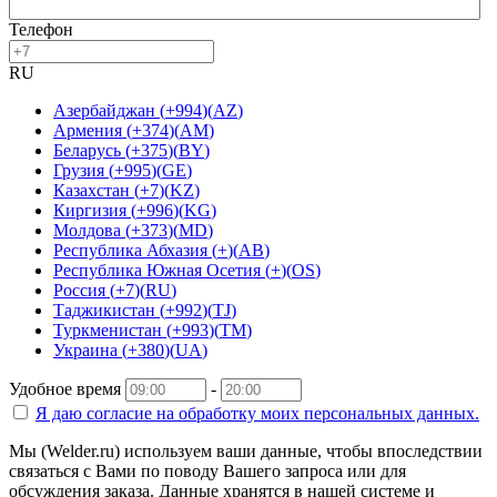
Телефон
RU
Азербайджан
(
+994
)
(
AZ
)
Армения
(
+374
)
(
AM
)
Беларусь
(
+375
)
(
BY
)
Грузия
(
+995
)
(
GE
)
Казахстан
(
+7
)
(
KZ
)
Киргизия
(
+996
)
(
KG
)
Молдова
(
+373
)
(
MD
)
Республика Абхазия
(
+
)
(
AB
)
Республика Южная Осетия
(
+
)
(
OS
)
Россия
(
+7
)
(
RU
)
Таджикистан
(
+992
)
(
TJ
)
Туркменистан
(
+993
)
(
TM
)
Украина
(
+380
)
(
UA
)
Удобное время
-
Я даю согласие на
обработку моих персональных данных.
Мы (Welder.ru) используем ваши данные, чтобы впоследствии
связаться с Вами по поводу Вашего запроса или для
обсуждения заказа. Данные хранятся в нашей системе и