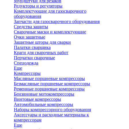
Мундштуки для резаков
Редукторы и регуляторы
Комплектующие для газосварочного
оборудования
Запчасти для газосварочного оборудования
Средства защиты
Сварочные маски и комплектующие
Очки защитные
Защитные шторы для сварки
Палатки сварщика
Краги для сварочных работ
Перчатки сварочные
Спецодежда
Еще
Компрессоры
Масляные поршневые компрессоры
Безмасляные поршневые компрессоры
Ременные поршневые компрессоры
Бензиновые мотокомпрессоры
Винтовые компрессоры
Автомобильные компрессоры
Наборы компрессорного оборудования
Аксессуары и расходные материалы к
компрессорам
Еще