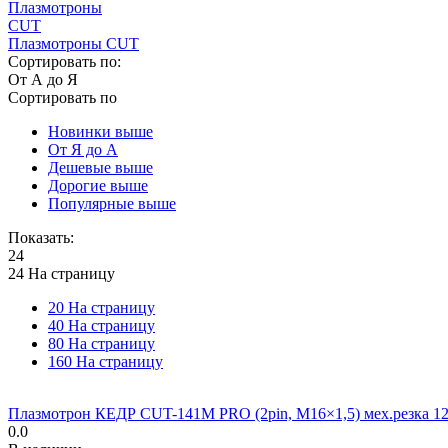
Плазмотроны CUT
Сортировать по:
От А до Я
Сортировать по
Новинки выше
От Я до А
Дешевые выше
Дорогие выше
Популярные выше
Показать:
24
24 На страницу
20 На страницу
40 На страницу
80 На страницу
160 На страницу
Плазмотрон КЕДР CUT-141M PRO (2pin, M16×1,5) мех.резка 12
0.0