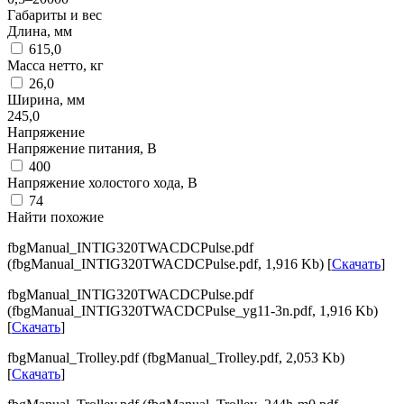
Габариты и вес
Длина, мм
615,0
Масса нетто, кг
26,0
Ширина, мм
245,0
Напряжение
Напряжение питания, В
400
Напряжение холостого хода, В
74
Найти похожие
fbgManual_INTIG320TWACDCPulse.pdf
(fbgManual_INTIG320TWACDCPulse.pdf, 1,916 Kb) [
Скачать
]
fbgManual_INTIG320TWACDCPulse.pdf
(fbgManual_INTIG320TWACDCPulse_yg11-3n.pdf, 1,916 Kb)
[
Скачать
]
fbgManual_Trolley.pdf (fbgManual_Trolley.pdf, 2,053 Kb)
[
Скачать
]