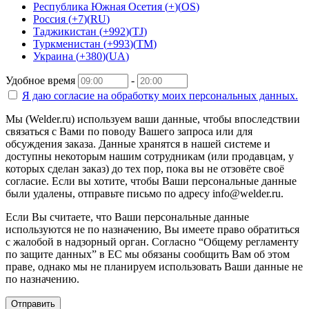
Республика Южная Осетия
(
+
)
(
OS
)
Россия
(
+7
)
(
RU
)
Таджикистан
(
+992
)
(
TJ
)
Туркменистан
(
+993
)
(
TM
)
Украина
(
+380
)
(
UA
)
Удобное время
-
Я даю согласие на
обработку моих персональных данных.
Мы (Welder.ru) используем ваши данные, чтобы впоследствии
связаться с Вами по поводу Вашего запроса или для
обсуждения заказа. Данные хранятся в нашей системе и
доступны некоторым нашим сотрудникам (или продавцам, у
которых сделан заказ) до тех пор, пока вы не отзовёте своё
согласие. Если вы хотите, чтобы Ваши персональные данные
были удалены, отправьте письмо по адресу info@welder.ru.
Если Вы считаете, что Ваши персональные данные
используются не по назначению, Вы имеете право обратиться
с жалобой в надзорный орган. Согласно “Общему регламенту
по защите данных” в ЕС мы обязаны сообщить Вам об этом
праве, однако мы не планируем использовать Ваши данные не
по назначению.
Отправить