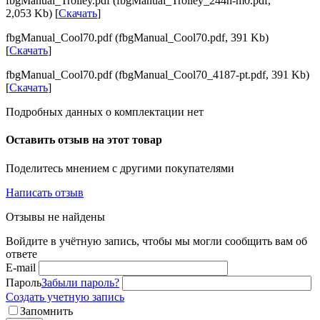
fbgManual_Trolley.pdf (fbgManual_Trolley_244h-m0.pdf,
2,053 Kb) [
Скачать
]
fbgManual_Cool70.pdf (fbgManual_Cool70.pdf, 391 Kb)
[
Скачать
]
fbgManual_Cool70.pdf (fbgManual_Cool70_4187-pt.pdf, 391 Kb)
[
Скачать
]
Подробных данных о комплектации нет
Оставить отзыв на этот товар
Поделитесь мнением с другими покупателями
Написать отзыв
Отзывы не найдены
Войдите в учётную запись, чтобы мы могли сообщить вам об
ответе
E-mail
Пароль
Забыли пароль?
Создать учетную запись
Запомнить